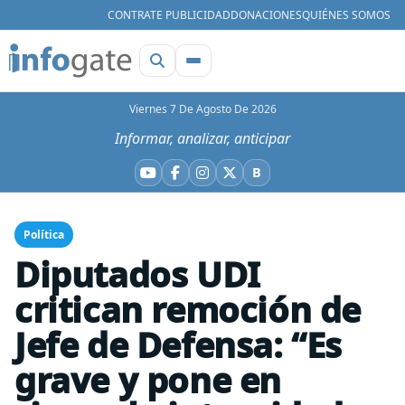
CONTRATE PUBLICIDAD
DONACIONES
QUIÉNES SOMOS
Viernes 7 De Agosto De 2026
Informar, analizar, anticipar
B
YouTube
Facebook
Instagram
X
Bluesky
Política
Diputados UDI
critican remoción de
Jefe de Defensa: “Es
grave y pone en