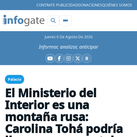
CONTRATE PUBLICIDAD
DONACIONES
QUIÉNES SOMOS
Jueves 6 De Agosto De 2026
Informar, analizar, anticipar
B
YouTube
Facebook
Instagram
X
Bluesky
Palacio
El Ministerio del
Interior es una
montaña rusa:
Carolina Tohá podría