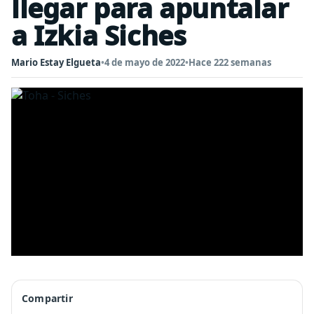
llegar para apuntalar
a Izkia Siches
Mario Estay Elgueta
•
4 de mayo de 2022
•
Hace 222 semanas
Compartir