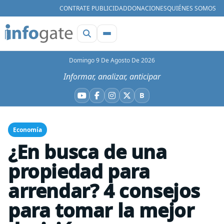
CONTRATE PUBLICIDAD
DONACIONES
QUIÉNES SOMOS
Domingo 9 De Agosto De 2026
Informar, analizar, anticipar
B
YouTube
Facebook
Instagram
X
Bluesky
Economía
¿En busca de una
propiedad para
arrendar? 4 consejos
para tomar la mejor