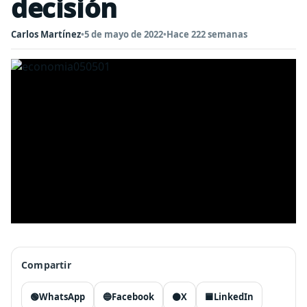
decisión
Carlos Martínez
•
5 de mayo de 2022
•
Hace 222 semanas
Compartir
🟢
WhatsApp
🔵
Facebook
⚫
X
🟦
LinkedIn