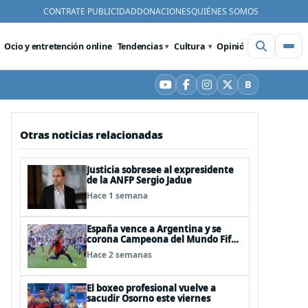
CONTRATE PUBLICIDAD
DONACIONES
QUIÉNES SOMOS
Ocio y entretención online
Tendencias
Cultura
Opinión
Videos
De
B
YouTube
Facebook
Instagram
X
Bluesky
Otras noticias relacionadas
Justicia sobresee al expresidente
de la ANFP Sergio Jadue
Hace 1 semana
España vence a Argentina y se
corona Campeona del Mundo Fifa
2026
Hace 2 semanas
El boxeo profesional vuelve a
sacudir Osorno este viernes