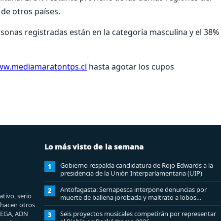
s de otros países.
sonas registradas están en la categoría masculina y el 38%
w.mediamaratontps.cl
hasta agotar los cupos
Lo más visto de la semana
Gobierno respalda candidatura de Rojo Edwards a la
1
presidencia de la Unión Interparlamentaria (UIP)
Antofagasta: Sernapesca interpone denuncias por
2
tivo, serio
muerte de ballena jorobada y maltrato a lobos
e hacen otros
marinos
MEGA, ADN
Seis proyectos musicales competirán por representar
3