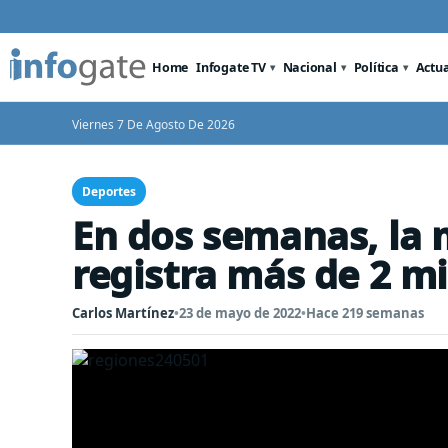
Home
Infogate TV
Nacional
Política
Actu
Viernes 7 De Agosto De 2026
Deportes
En dos semanas, la
registra más de 2 mi
Carlos Martínez
•
23 de mayo de 2022
•
Hace 219 semanas