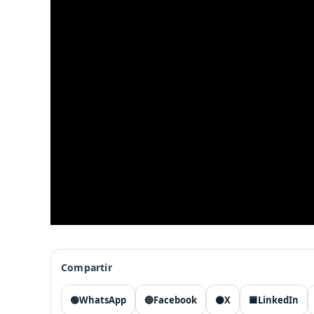
Compartir
🟢
WhatsApp
🔵
Facebook
⚫
X
🟦
LinkedIn