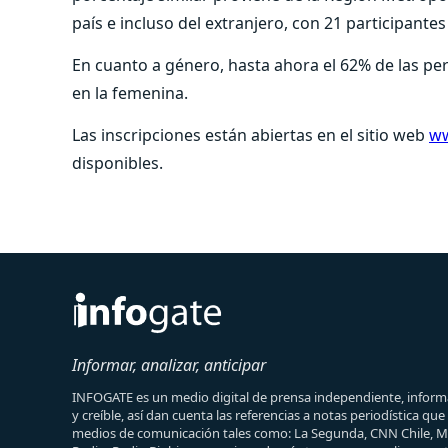
país e incluso del extranjero, con 21 participante
En cuanto a género, hasta ahora el 62% de las per
en la femenina.
Las inscripciones están abiertas en el sitio web
ww
disponibles.
Informar, analizar, anticipar
INFOGATE es un medio digital de prensa independiente, informa
y creíble, así dan cuenta las referencias a notas periodística qu
medios de comunicación tales como: La Segunda, CNN Chile, 