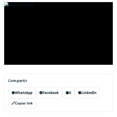
Compartir
🟢
WhatsApp
🔵
Facebook
⚫
X
🟦
LinkedIn
🔗
Copiar link