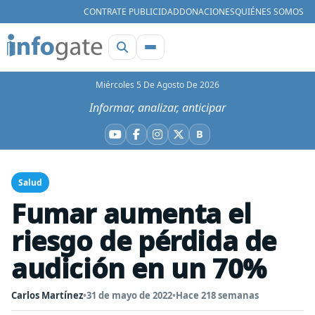
CONTRATE PUBLICIDAD
DONACIONES
QUIÉNES SOMOS
Miércoles 5 De Agosto De 2026
Informar, analizar, anticipar
B
YouTube
Facebook
Instagram
X
Bluesky
Salud
Fumar aumenta el
riesgo de pérdida de
audición en un 70%
Carlos Martínez
•
31 de mayo de 2022
•
Hace 218 semanas