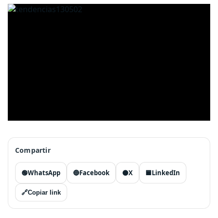
Compartir
🟢
WhatsApp
🔵
Facebook
⚫
X
🟦
LinkedIn
🔗
Copiar link