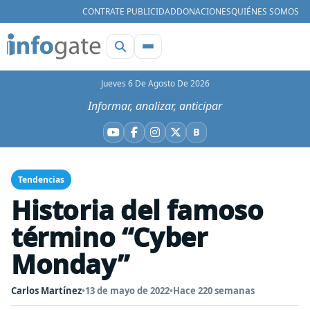
CONTRATE PUBLICIDAD
DONACIONES
QUIÉNES SOMOS
Jueves 6 De Agosto De 2026
Informar, analizar, anticipar
B
YouTube
Facebook
Instagram
X
Bluesky
Tendencias
Historia del famoso
término “Cyber
Monday”
Carlos Martínez
•
13 de mayo de 2022
•
Hace 220 semanas