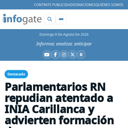
CONTRATE PUBLICIDAD
DONACIONES
QUIÉNES SOMOS
Domingo 9 De Agosto De 2026
Informar, analizar, anticipar
B
YouTube
Facebook
Instagram
X
Bluesky
Destacado
Parlamentarios RN
repudian atentado a
INIA Carillanca y
advierten formación