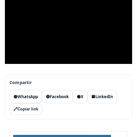
Compartir
🟢
WhatsApp
🔵
Facebook
⚫
X
🟦
LinkedIn
🔗
Copiar link