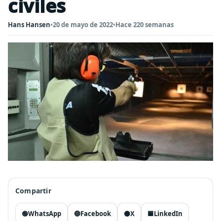
civiles
Hans Hansen
•
20 de mayo de 2022
•
Hace 220 semanas
Compartir
🟢
WhatsApp
🔵
Facebook
⚫
X
🟦
LinkedIn