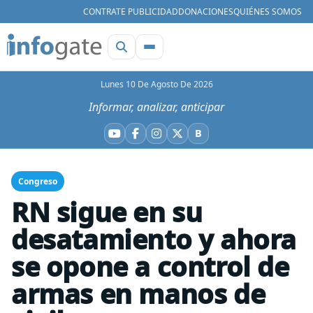
CONTRATE PUBLICIDAD
DONACIONES
QUIÉNES SOMOS
Lunes 10 De Agosto De 2026
Informar, analizar, anticipar
B
YouTube
Facebook
Instagram
X
Bluesky
Congreso
RN sigue en su
desatamiento y ahora
se opone a control de
armas en manos de