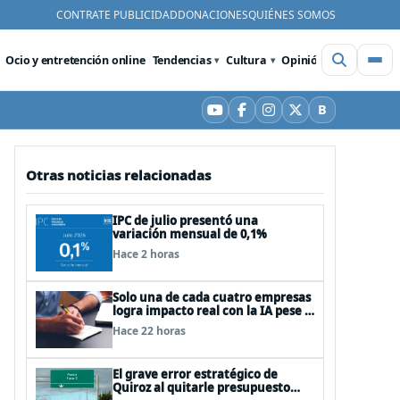
CONTRATE PUBLICIDAD
DONACIONES
QUIÉNES SOMOS
Ocio y entretención online
Tendencias
Cultura
Opinión
Videos
De
B
YouTube
Facebook
Instagram
X
Bluesky
Otras noticias relacionadas
IPC de julio presentó una
variación mensual de 0,1%
Hace 2 horas
Solo una de cada cuatro empresas
logra impacto real con la IA pese a
la inversión, según el Foro
Hace 22 horas
Económico Mundial
El grave error estratégico de
Quiroz al quitarle presupuesto