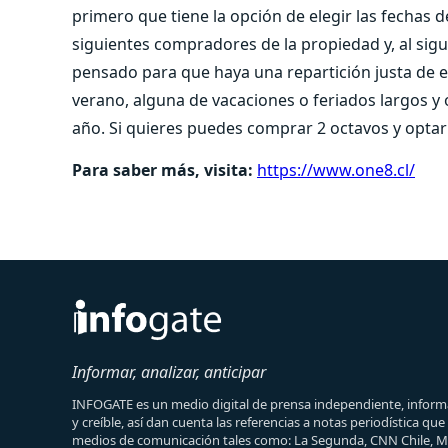
primero que tiene la opción de elegir las fechas de
siguientes compradores de la propiedad y, al sigui
pensado para que haya una repartición justa de 
verano, alguna de vacaciones o feriados largos y
año. Si quieres puedes comprar 2 octavos y optar 
Para saber más, visita:
https://www.one8.cl/
Informar, analizar, anticipar
INFOGATE es un medio digital de prensa independiente, informa
y creíble, así dan cuenta las referencias a notas periodística qu
medios de comunicación tales como: La Segunda, CNN Chile, 