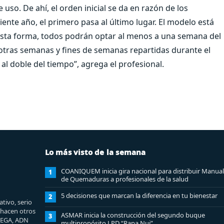
 uso. De ahí, el orden inicial se da en razón de los
ente año, el primero pasa al último lugar. El modelo está
esta forma, todos podrán optar al menos a una semana del
 otras semanas y fines de semanas repartidas durante el
al doble del tiempo”, agrega el profesional.
Lo más visto de la semana
COANIQUEM inicia gira nacional para distribuir Manual
1
de Quemaduras a profesionales de la salud
5 decisiones que marcan la diferencia en tu bienestar
2
tivo, serio
e hacen otros
ASMAR inicia la construcción del segundo buque
3
MEGA, ADN
multipropósito LPD “Rapa Nui”