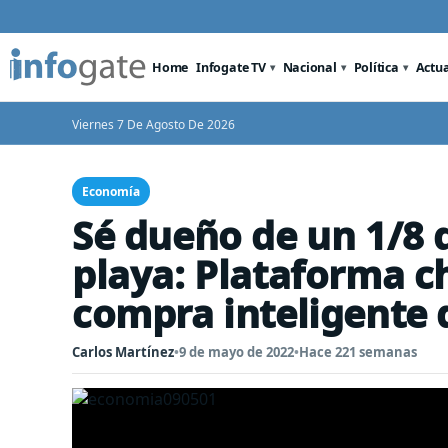
Home
Infogate TV
Nacional
Política
Actu
Viernes 7 De Agosto De 2026
Economía
Sé dueño de un 1/8 d
playa: Plataforma c
compra inteligente 
Carlos Martínez
•
9 de mayo de 2022
•
Hace 221 semanas