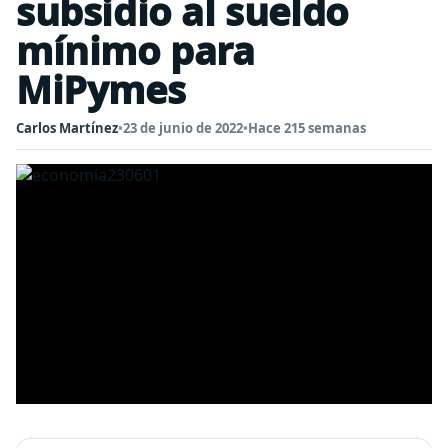
subsidio al sueldo
mínimo para
MiPymes
Carlos Martínez
•
23 de junio de 2022
•
Hace 215 semanas