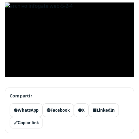
Compartir
🟢
WhatsApp
🔵
Facebook
⚫
X
🟦
LinkedIn
🔗
Copiar link