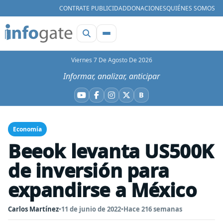
CONTRATE PUBLICIDAD
DONACIONES
QUIÉNES SOMOS
Viernes 7 De Agosto De 2026
Informar, analizar, anticipar
B
YouTube
Facebook
Instagram
X
Bluesky
Economía
Beeok levanta US500K
de inversión para
expandirse a México
Carlos Martínez
•
11 de junio de 2022
•
Hace 216 semanas