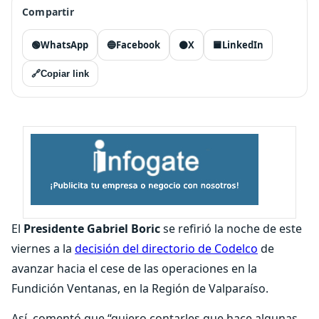
Compartir
🟢
WhatsApp
🔵
Facebook
⚫
X
🟦
LinkedIn
🔗
Copiar link
El
Presidente Gabriel Boric
se refirió la noche de este
viernes a la
decisión del directorio de Codelco
de
avanzar hacia el cese de las operaciones en la
Fundición Ventanas, en la Región de Valparaíso.
Así, comentó que “quiero contarles que hace algunas