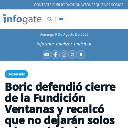
CONTRATE PUBLICIDAD
DONACIONES
QUIÉNES SOMOS
Domingo 9 De Agosto De 2026
Informar, analizar, anticipar
B
YouTube
Facebook
Instagram
X
Bluesky
Destacado
Boric defendió cierre
de la Fundición
Ventanas y recalcó
que no dejarán solos