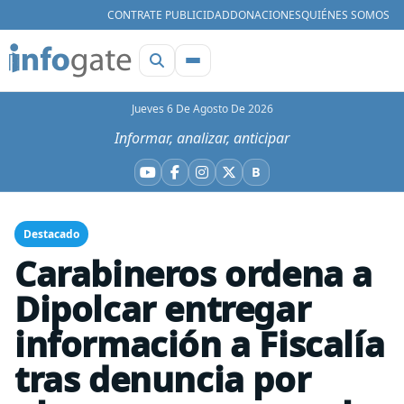
CONTRATE PUBLICIDAD
DONACIONES
QUIÉNES SOMOS
Jueves 6 De Agosto De 2026
Informar, analizar, anticipar
B
YouTube
Facebook
Instagram
X
Bluesky
Destacado
Carabineros ordena a
Dipolcar entregar
información a Fiscalía
tras denuncia por