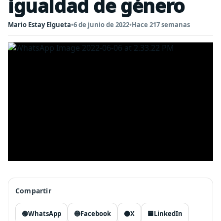
igualdad de género
Mario Estay Elgueta
•
6 de junio de 2022
•
Hace 217 semanas
Compartir
🟢
WhatsApp
🔵
Facebook
⚫
X
🟦
LinkedIn