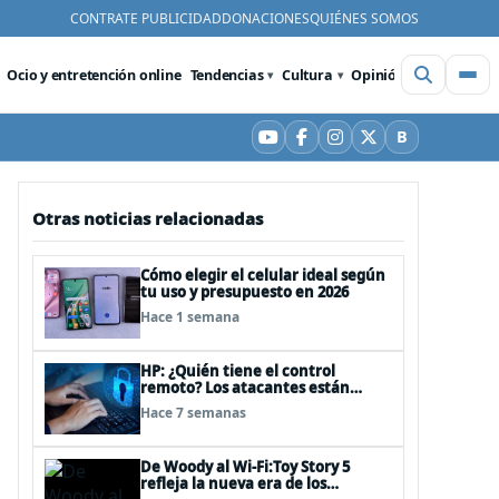
CONTRATE PUBLICIDAD
DONACIONES
QUIÉNES SOMOS
Ocio y entretención online
Tendencias
Cultura
Opinión
Videos
De
B
YouTube
Facebook
Instagram
X
Bluesky
Otras noticias relacionadas
Cómo elegir el celular ideal según
tu uso y presupuesto en 2026
Hace 1 semana
HP: ¿Quién tiene el control
remoto? Los atacantes están
convirtiendo herramientas
Hace 7 semanas
legítimas de acceso remoto en
puertas alternativas
De Woody al Wi-Fi:Toy Story 5
refleja la nueva era de los