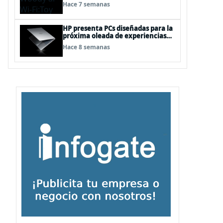
“juguetes digitales”
Hace 7 semanas
HP presenta PCs diseñadas para la
próxima oleada de experiencias
en Windows PC, impulsadas por
Hace 8 semanas
NVIDIA RTX Spark™