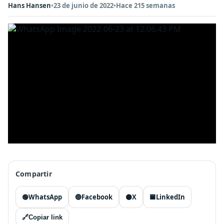
Hans Hansen
•
23 de junio de 2022
•
Hace 215 semanas
Compartir
🟢
WhatsApp
🔵
Facebook
⚫
X
🟦
LinkedIn
🔗
Copiar link