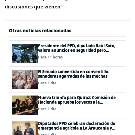
discusiones que vienen
”.
Otras noticias relacionadas
Presidente del PPD, diputado Raúl Soto,
valora anuncios en seguridad pero
advierte ausencia clave: alzamiento del
Hace 11 horas
secreto bancario
El Senado convertido en conventillo:
senadoras agarradas de las mechas
Hace 1 día
Nuevo triunfo para Quiroz: Comisión de
Hacienda aprueba los vetos a la
Megarreforma
Hace 1 día
Diputados PPD celebran declaración de
emergencia agrícola a La Araucanía y
piden agilizar ayudas económicas a
Hace 1 día