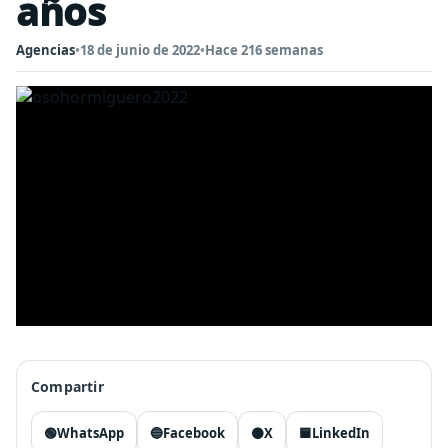
años
Agencias
•
18 de junio de 2022
•
Hace 216 semanas
Compartir
🟢
WhatsApp
🔵
Facebook
⚫
X
🟦
LinkedIn