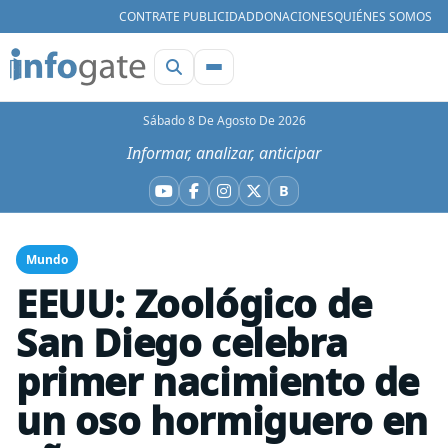
CONTRATE PUBLICIDAD
DONACIONES
QUIÉNES SOMOS
Sábado 8 De Agosto De 2026
Informar, analizar, anticipar
B
YouTube
Facebook
Instagram
X
Bluesky
Mundo
EEUU: Zoológico de
San Diego celebra
primer nacimiento de
un oso hormiguero en