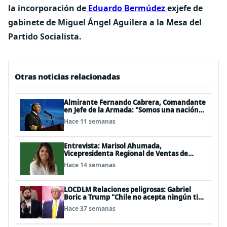
la incorporación de
Eduardo Bermúdez
exjefe de
gabinete de Miguel Ángel Aguilera a la Mesa del
Partido Socialista.
Otras noticias relacionadas
Almirante Fernando Cabrera, Comandante
en Jefe de la Armada: "Somos una nación
Americana, Polinésica y Antártica;
Hace 11 semanas
bioceánica y tricontinental, cuyo destino
se definen en el mar"
Entrevista: Marisol Ahumada,
Vicepresidenta Regional de Ventas de
Herbalife para Centro y Sudamérica
Hace 14 semanas
LOCDLM Relaciones peligrosas: Gabriel
Boric a Trump "Chile no acepta ningún tipo
de tutelaje"
Hace 37 semanas