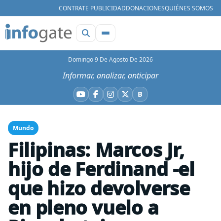
CONTRATE PUBLICIDAD
DONACIONES
QUIÉNES SOMOS
Domingo 9 De Agosto De 2026
Informar, analizar, anticipar
B
YouTube
Facebook
Instagram
X
Bluesky
Mundo
Filipinas: Marcos Jr,
hijo de Ferdinand -el
que hizo devolverse
en pleno vuelo a