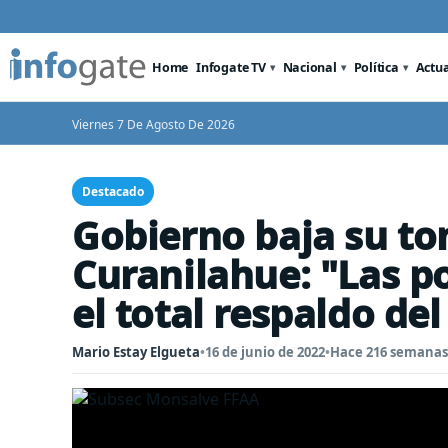
Home
Infogate TV
Nacional
Política
Actu
Viernes 7 De Agosto De 2026
Destacado
Gobierno baja su to
Curanilahue: "Las po
el total respaldo de
Mario Estay Elgueta
•
16 de junio de 2022
•
Hace 216 semanas