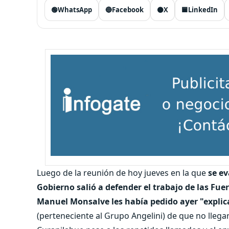
🟢
WhatsApp
🔵
Facebook
⚫
X
🟦
LinkedIn
Luego de la reunión de hoy jueves en la que
se ev
Gobierno salió a defender el trabajo de las Fu
Manuel Monsalve les había pedido ayer "explic
(perteneciente al Grupo Angelini) de que no lleg