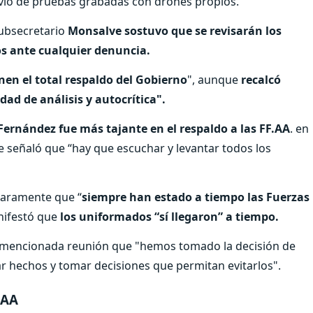
nvío de pruebas grabadas con drones propios.
subsecretario
Monsalve
sostuvo que se revisarán los
os ante cualquier denuncia.
nen el total respaldo del Gobierno
", aunque
recalcó
d de análisis y autocrítica".
Fernández
fue más tajante en el respaldo a las FF.AA
. en
e señaló que “hay que escuchar y levantar todos los
claramente que “
siempre han estado a tiempo las Fuerzas
anifestó que
los uniformados “sí llegaron” a tiempo.
a mencionada reunión que "hemos tomado la decisión de
par hechos y tomar decisiones que permitan evitarlos".
FAA