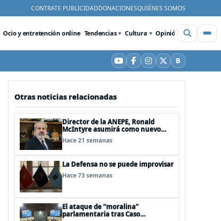
CONTRATE PUBLICIDAD
DONACIONES
QUIÉNES SOMOS
Ocio y entretención online
Tendencias
Cultura
Opinión
Videos
De
B
YouTube
Facebook
Instagram
X
Bluesky
Otras noticias relacionadas
Director de la ANEPE, Ronald
McIntyre asumirá como nuevo
director de la ANI
Hace 21 semanas
La Defensa no se puede improvisar
Hace 73 semanas
El ataque de “moralina”
parlamentaria tras Caso