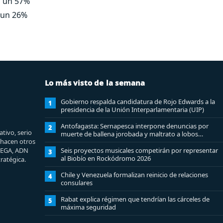
o un 57%
o un 26%
Lo más visto de la semana
Gobierno respalda candidatura de Rojo Edwards a la
1
presidencia de la Unión Interparlamentaria (UIP)
Antofagasta: Sernapesca interpone denuncias por
2
tivo, serio
muerte de ballena jorobada y maltrato a lobos
e hacen otros
marinos
MEGA, ADN
Seis proyectos musicales competirán por representar
3
al Biobío en Rockódromo 2026
ratégica.
Chile y Venezuela formalizan reinicio de relaciones
4
consulares
Rabat explica régimen que tendrían las cárceles de
5
máxima seguridad