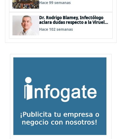
Hermosilla, pero se olvidan que
Hace 99 semanas
son los peor evaluados
Dr. Rodrigo Blamey, Infectólogo
aclara dudas respecto a la Viruela
del Mono (MPOX)
Hace 102 semanas