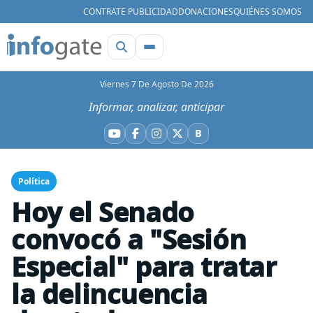
CONTRATE PUBLICIDAD
DONACIONES
QUIÉNES SOMOS
Viernes 7 De Agosto De 2026
Informar, analizar, anticipar
B
YouTube
Facebook
Instagram
X
Bluesky
Política
Hoy el Senado
convocó a "Sesión
Especial" para tratar
la delincuencia