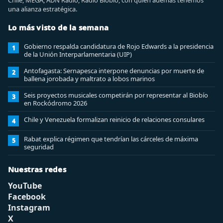
Chile, MEGA, ADN Radio, Radio Biobio, con quien además tenemos
una alianza estratégica.
Lo más visto de la semana
Gobierno respalda candidatura de Rojo Edwards a la presidencia
1
de la Unión Interparlamentaria (UIP)
Antofagasta: Sernapesca interpone denuncias por muerte de
2
ballena jorobada y maltrato a lobos marinos
Seis proyectos musicales competirán por representar al Biobío
3
en Rockódromo 2026
Chile y Venezuela formalizan reinicio de relaciones consulares
4
Rabat explica régimen que tendrían las cárceles de máxima
5
seguridad
Nuestras redes
YouTube
Facebook
Instagram
X