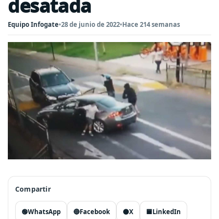
desatada
Equipo Infogate
•
28 de junio de 2022
•
Hace 214 semanas
Compartir
🟢
WhatsApp
🔵
Facebook
⚫
X
🟦
LinkedIn