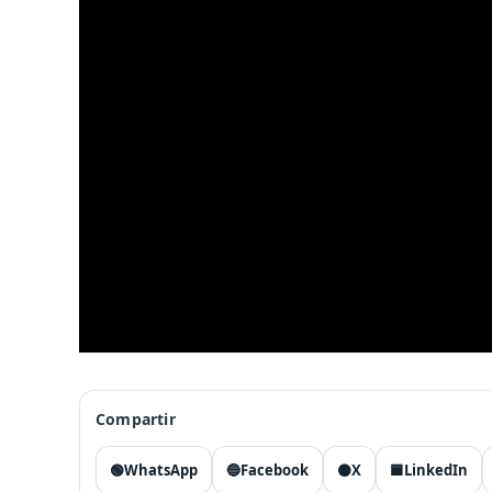
Compartir
🟢
WhatsApp
🔵
Facebook
⚫
X
🟦
LinkedIn