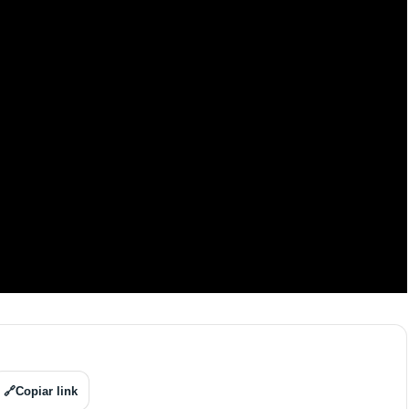
🔗
Copiar link