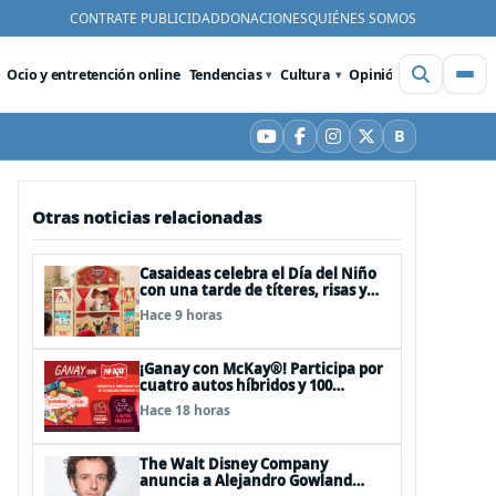
CONTRATE PUBLICIDAD
DONACIONES
QUIÉNES SOMOS
Ocio y entretención online
Tendencias
Cultura
Opinión
Videos
De
B
YouTube
Facebook
Instagram
X
Bluesky
Otras noticias relacionadas
Casaideas celebra el Día del Niño
con una tarde de títeres, risas y
sorpresas en el Mall Plaza Vespucio
Hace 9 horas
¡Ganay con McKay®! Participa por
cuatro autos híbridos y 100
premios de $500.000
Hace 18 horas
The Walt Disney Company
anuncia a Alejandro Gowland