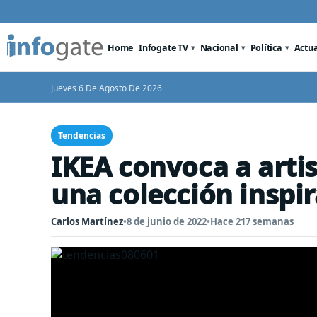
Home
Infogate TV
Nacional
Política
Actu
Jueves 6 De Agosto De 2026
Tendencias
IKEA convoca a artis
una colección inspi
Carlos Martínez
•
8 de junio de 2022
•
Hace 217 semanas