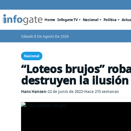
Home
Infogate TV
Nacional
Política
Actu
Sábado 8 De Agosto De 2026
Nacional
“Loteos brujos” roba
destruyen la ilusión
Hans Hansen
•
22 de junio de 2022
•
Hace 215 semanas