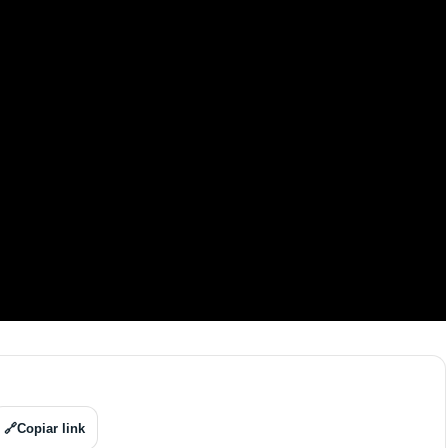
🔗
Copiar link