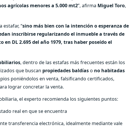
os agrícolas menores a 5.000 mt2
”, afirma
Miguel Toro
,
 estafar, “
sino más bien con la intención o esperanza de
an inscribirse regularizando el inmueble a través de
o en DL 2.695 del año 1979, tras haber poseído el
biliarios
, dentro de las estafas más frecuentes están los
anizados que buscan
propiedades baldías
o
no habitadas
ios poniéndolos en venta, falsificando certificados,
ra lograr concretar la venta.
mobiliaria, el experto recomienda los siguientes puntos:
tado real en que se encuentra
e transferencia electrónica, idealmente mediante vale