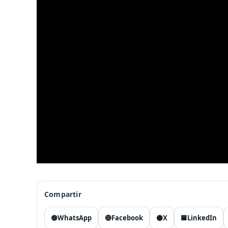
Compartir
🟢
WhatsApp
🔵
Facebook
⚫
X
🟦
LinkedIn