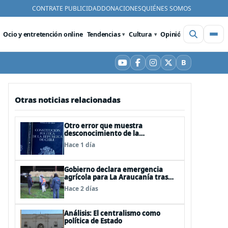
CONTRATE PUBLICIDAD
DONACIONES
QUIÉNES SOMOS
Ocio y entretención online
Tendencias
Cultura
Opinión
Videos
De
B
YouTube
Facebook
Instagram
X
Bluesky
Otras noticias relacionadas
Otro error que muestra
desconocimiento de la
Constitución: Artículo 1 consagra
Hace 1 día
resguardar la seguridad nacional y
proteger a los ciudadanos
Gobierno declara emergencia
agrícola para La Araucanía tras
desastres por pasos de sistemas
Hace 2 días
frontales
Análisis: El centralismo como
política de Estado