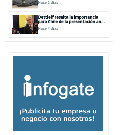
Hace 2 días
Dettleff resalta la importancia
para Chile de la presentación ante
la ONU de la Plataforma
Hace 4 días
Continental Extendida del
Archipiélago Juan Fernández