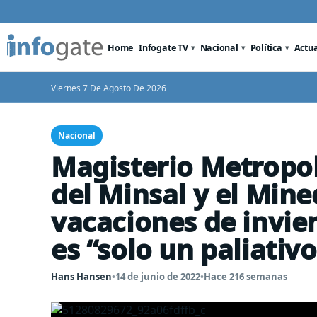
Home
Infogate TV
Nacional
Política
Actu
Viernes 7 De Agosto De 2026
Nacional
Magisterio Metropol
del Minsal y el Min
vacaciones de invie
es “solo un paliativo
Hans Hansen
•
14 de junio de 2022
•
Hace 216 semanas