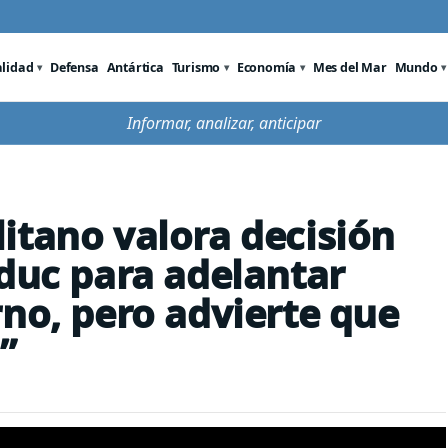
alidad
Defensa
Antártica
Turismo
Economía
Mes del Mar
Mundo
Informar, analizar, anticipar
itano valora decisión
educ para adelantar
rno, pero advierte que
”