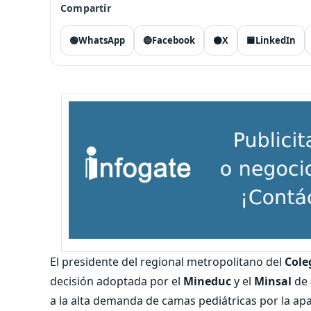
Compartir
🟢
WhatsApp
🔵
Facebook
⚫
X
🟦
LinkedIn
El presidente del regional metropolitano del
Cole
decisión adoptada por el
Mineduc
y el
Minsal
de
a la alta demanda de camas pediátricas por la apar