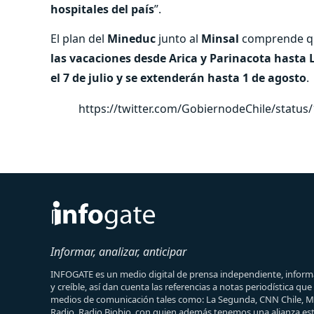
hospitales del país
”.
El plan del
Mineduc
junto al
Minsal
comprende qu
las vacaciones desde Arica y Parinacota hasta 
el 7 de julio y se extenderán hasta 1 de agosto
.
https://twitter.com/GobiernodeChile/statu
Informar, analizar, anticipar
INFOGATE es un medio digital de prensa independiente, informa
y creíble, así dan cuenta las referencias a notas periodística qu
medios de comunicación tales como: La Segunda, CNN Chile, 
Radio, Radio Biobio, con quien además tenemos una alianza est