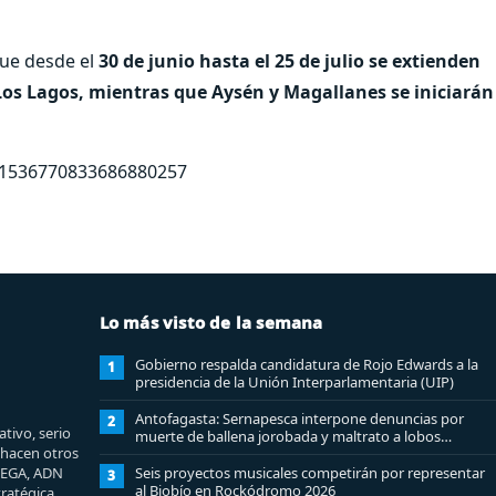
e desde el
30 de junio hasta el 25 de julio se extienden
Los Lagos, mientras que Aysén y Magallanes se iniciarán
s/1536770833686880257
Lo más visto de la semana
Gobierno respalda candidatura de Rojo Edwards a la
1
presidencia de la Unión Interparlamentaria (UIP)
Antofagasta: Sernapesca interpone denuncias por
2
tivo, serio
muerte de ballena jorobada y maltrato a lobos
e hacen otros
marinos
MEGA, ADN
Seis proyectos musicales competirán por representar
3
al Biobío en Rockódromo 2026
ratégica.