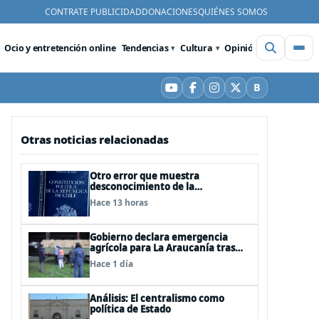
CONTRATE PUBLICIDAD
DONACIONES
QUIÉNES SOMOS
Ocio y entretención online
Tendencias
Cultura
Opinión
Videos
De
B
YouTube
Facebook
Instagram
X
Bluesky
Otras noticias relacionadas
Otro error que muestra
desconocimiento de la
Constitución: Artículo 1 consagra
Hace 13 horas
resguardar la seguridad nacional y
proteger a los ciudadanos
Gobierno declara emergencia
agrícola para La Araucanía tras
desastres por pasos de sistemas
Hace 1 día
frontales
Análisis: El centralismo como
política de Estado