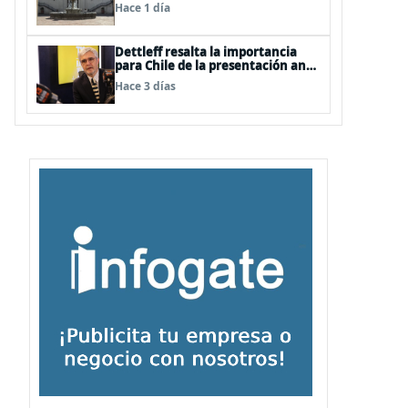
Hace 1 día
Dettleff resalta la importancia
para Chile de la presentación ante
la ONU de la Plataforma
Hace 3 días
Continental Extendida del
Archipiélago Juan Fernández