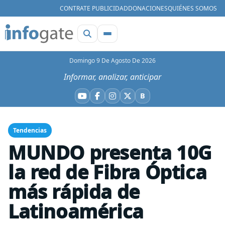
CONTRATE PUBLICIDAD
DONACIONES
QUIÉNES SOMOS
Domingo 9 De Agosto De 2026
Informar, analizar, anticipar
B
YouTube
Facebook
Instagram
X
Bluesky
Tendencias
MUNDO presenta 10G
la red de Fibra Óptica
más rápida de
Latinoamérica