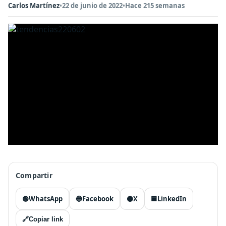
Carlos Martínez
•
22 de junio de 2022
•
Hace 215 semanas
Compartir
🟢
WhatsApp
🔵
Facebook
⚫
X
🟦
LinkedIn
🔗
Copiar link