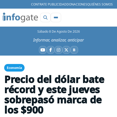
CONTRATE PUBLICIDAD
DONACIONES
QUIÉNES SOMOS
Sábado 8 De Agosto De 2026
Informar, analizar, anticipar
B
YouTube
Facebook
Instagram
X
Bluesky
Economía
Precio del dólar bate
récord y este jueves
sobrepasó marca de
los $900