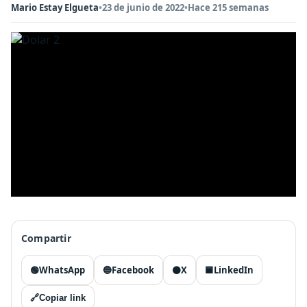
Mario Estay Elgueta
•
23 de junio de 2022
•
Hace 215 semanas
Compartir
🟢
WhatsApp
🔵
Facebook
⚫
X
🟦
LinkedIn
🔗
Copiar link