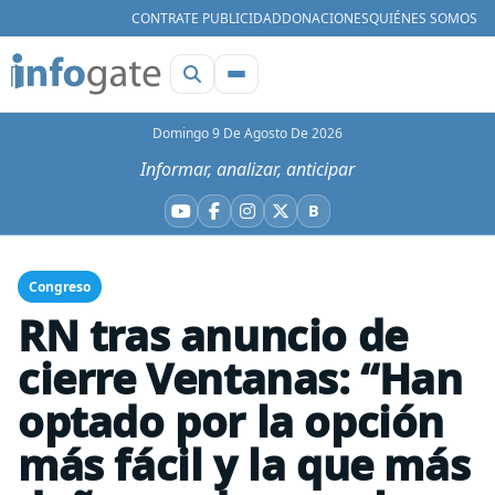
CONTRATE PUBLICIDAD
DONACIONES
QUIÉNES SOMOS
Domingo 9 De Agosto De 2026
Informar, analizar, anticipar
B
YouTube
Facebook
Instagram
X
Bluesky
Congreso
RN tras anuncio de
cierre Ventanas: “Han
optado por la opción
más fácil y la que más