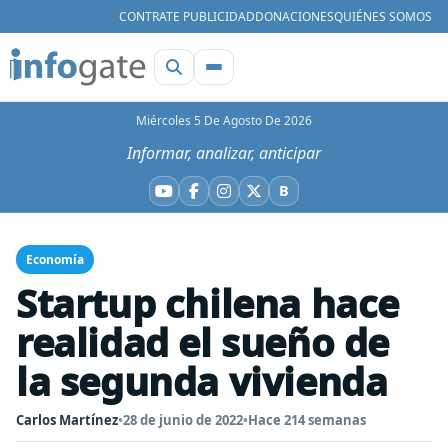
CONTRATE PUBLICIDAD
DONACIONES
QUIÉNES SOMOS
Miércoles 5 De Agosto De 2026
Informar, analizar, anticipar
B
YouTube
Facebook
Instagram
X
Bluesky
Economía
Startup chilena hace
realidad el sueño de
la segunda vivienda
Carlos Martínez
•
28 de junio de 2022
•
Hace 214 semanas