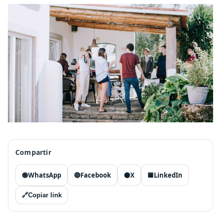
Compartir
🟢
WhatsApp
🔵
Facebook
⚫
X
🟦
LinkedIn
🔗
Copiar link