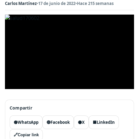
Carlos Martínez
•
17 de junio de 2022
•
Hace 215 semanas
Compartir
🟢
WhatsApp
🔵
Facebook
⚫
X
🟦
LinkedIn
🔗
Copiar link