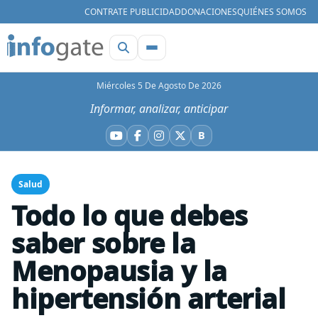
CONTRATE PUBLICIDAD
DONACIONES
QUIÉNES SOMOS
Miércoles 5 De Agosto De 2026
Informar, analizar, anticipar
B
YouTube
Facebook
Instagram
X
Bluesky
Salud
Todo lo que debes
saber sobre la
Menopausia y la
hipertensión arterial