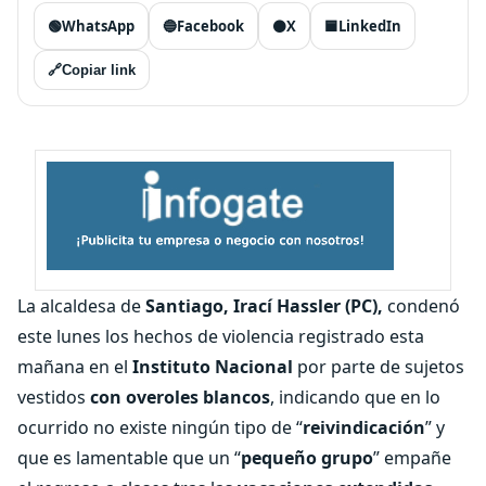
🟢
WhatsApp
🔵
Facebook
⚫
X
🟦
LinkedIn
🔗
Copiar link
La alcaldesa de
Santiago, Irací Hassler (PC),
condenó
este lunes los hechos de violencia registrado esta
mañana en el
Instituto Nacional
por parte de sujetos
vestidos
con overoles blancos
, indicando que en lo
ocurrido no existe ningún tipo de “
reivindicación
” y
que es lamentable que un “
pequeño grupo
” empañe