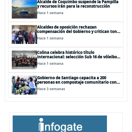
Alcalde de Coquimbo suspende la Pampilla
y recursos irán para la reconstrucción
Hace 1 semana
Alcaldes de oposición rechazan
compensación del Gobierno y critican tono
usado para descalificarlos
Hace 1 semana
Colina celebra histórico título
internacional: selección Sub 16 de vóleibol
campeona invicta en EEUU
Hace 1 semana
Gobierno de Santiago capacita a 200
personas en compostaje comunitario con
"Nos Compostamos Bien II"
Hace 3 semanas