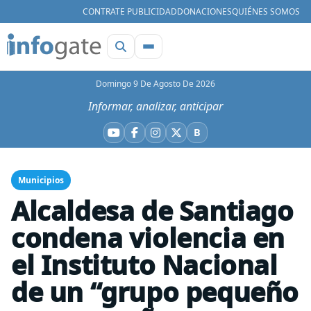
CONTRATE PUBLICIDAD
DONACIONES
QUIÉNES SOMOS
Domingo 9 De Agosto De 2026
Informar, analizar, anticipar
B
YouTube
Facebook
Instagram
X
Bluesky
Municipios
Alcaldesa de Santiago
condena violencia en
el Instituto Nacional
de un “grupo pequeño