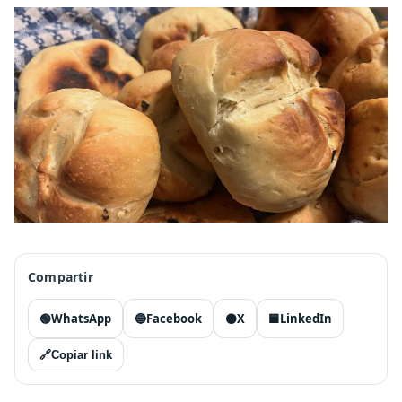
Compartir
🟢
WhatsApp
🔵
Facebook
⚫
X
🟦
LinkedIn
🔗
Copiar link