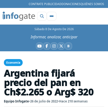
CONTRATE PUBLICIDAD
DONACIONES
QUIÉNES SOMOS
Sábado 8 De Agosto De 2026
Informar, analizar, anticipar
B
YouTube
Facebook
Instagram
X
Bluesky
Economía
Argentina fijará
precio del pan en
Ch$2.265 o Arg$ 320
Equipo Infogate
•
26 de julio de 2022
•
Hace 210 semanas