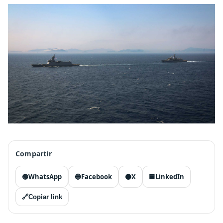
Compartir
🟢
WhatsApp
🔵
Facebook
⚫
X
🟦
LinkedIn
🔗
Copiar link