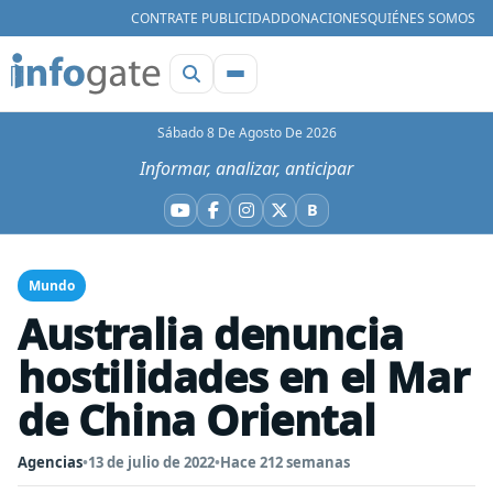
CONTRATE PUBLICIDAD
DONACIONES
QUIÉNES SOMOS
Sábado 8 De Agosto De 2026
Informar, analizar, anticipar
B
YouTube
Facebook
Instagram
X
Bluesky
Mundo
Australia denuncia
hostilidades en el Mar
de China Oriental
Agencias
•
13 de julio de 2022
•
Hace 212 semanas