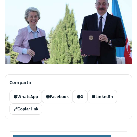
Compartir
🟢
WhatsApp
🔵
Facebook
⚫
X
🟦
LinkedIn
🔗
Copiar link