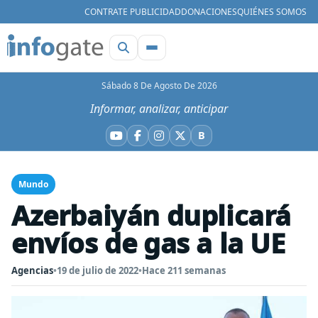
CONTRATE PUBLICIDAD
DONACIONES
QUIÉNES SOMOS
Sábado 8 De Agosto De 2026
Informar, analizar, anticipar
B
YouTube
Facebook
Instagram
X
Bluesky
Mundo
Azerbaiyán duplicará
envíos de gas a la UE
Agencias
•
19 de julio de 2022
•
Hace 211 semanas