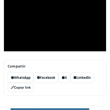
Compartir
🟢
WhatsApp
🔵
Facebook
⚫
X
🟦
LinkedIn
🔗
Copiar link