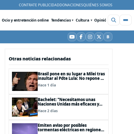
CONTRATE PUBLICIDAD
DONACIONES
QUIÉNES SOMOS
Ocio y entretención online
Tendencias
Cultura
Opinión
Videos
De
B
YouTube
Facebook
Instagram
X
Bluesky
Otras noticias relacionadas
Brasil pone en su lugar a Milei tras
insultar al Pdte Lula: No repone al
embajador en BBSS y rebaja la
Hace 1 día
relación bilateral
Bachelet: "Necesitamos unas
Naciones Unidas más eficaces y
cercanas a las personas"
Hace 2 días
Emiten aviso por posibles
tormentas eléctricas en regiones