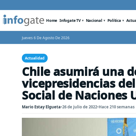
Home
Infogate TV
Nacional
Política
Actu
Jueves 6 De Agosto De 2026
Actualidad
Chile asumirá una d
vicepresidencias de
Social de Naciones 
Mario Estay Elgueta
•
26 de julio de 2022
•
Hace 210 semanas