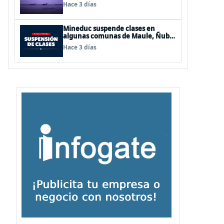
de Los Lagos y Aysén
Hace 3 días
Mineduc suspende clases en
algunas comunas de Maule, Ñuble
y La Araucanía para este lunes
Hace 3 días