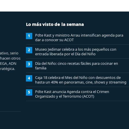
Lo más visto de la semana
Pdte Kast y ministro Arrau intensifican agenda para
1
dar a conocer su ACOT
Museo Jedimar celebra a los más pequeños con
2
tivo, serio
entrada liberada por el Día del Niño
e hacen otros
MEGA, ADN
Día del Niño: cinco recetas fáciles para cocinar en
3
familia
ratégica.
Caja 18 celebra el Mes del Niño con descuentos de
4
hasta un 40% en panoramas, cine, shows y streaming
Pdte Kast anuncia Agenda contra el Crimen
5
Organizado y el Terrorismo (ACOT)