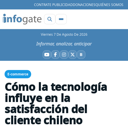
CONTRATE PUBLICIDAD
DONACIONES
QUIÉNES SOMOS
Viernes 7 De Agosto De 2026
Informar, analizar, anticipar
B
YouTube
Facebook
Instagram
X
Bluesky
E-commerce
Cómo la tecnología
influye en la
satisfacción del
cliente chileno