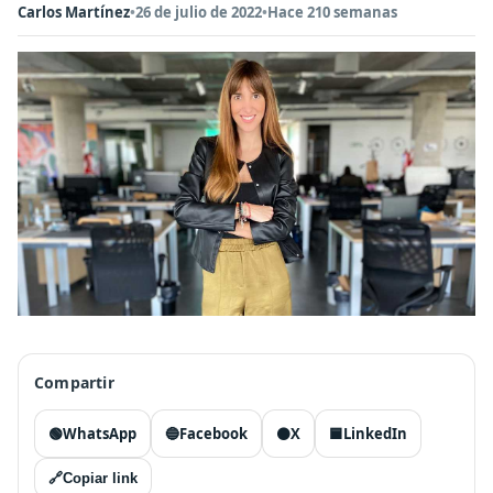
Carlos Martínez
•
26 de julio de 2022
•
Hace 210 semanas
Compartir
🟢
WhatsApp
🔵
Facebook
⚫
X
🟦
LinkedIn
🔗
Copiar link