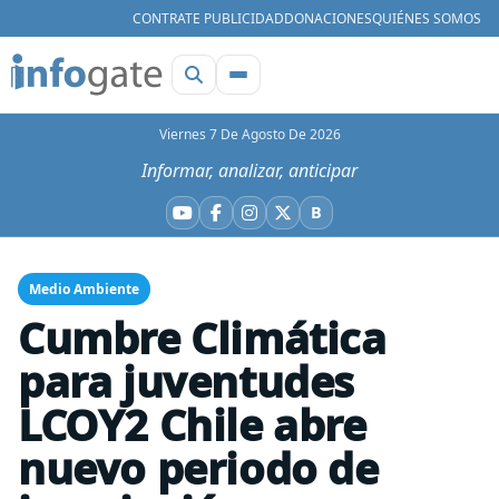
CONTRATE PUBLICIDAD
DONACIONES
QUIÉNES SOMOS
Viernes 7 De Agosto De 2026
Informar, analizar, anticipar
B
YouTube
Facebook
Instagram
X
Bluesky
Medio Ambiente
Cumbre Climática
para juventudes
LCOY2 Chile abre
nuevo periodo de