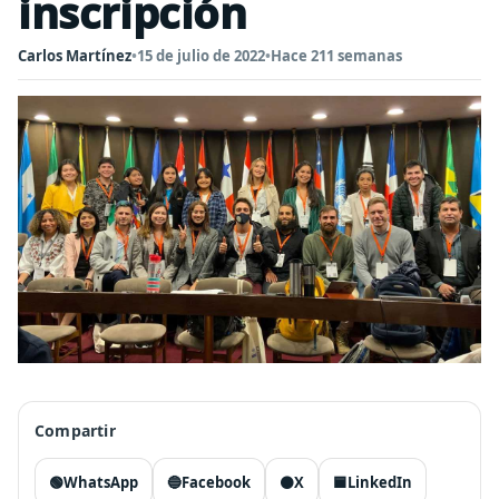
inscripción
Carlos Martínez
•
15 de julio de 2022
•
Hace 211 semanas
Compartir
🟢
WhatsApp
🔵
Facebook
⚫
X
🟦
LinkedIn