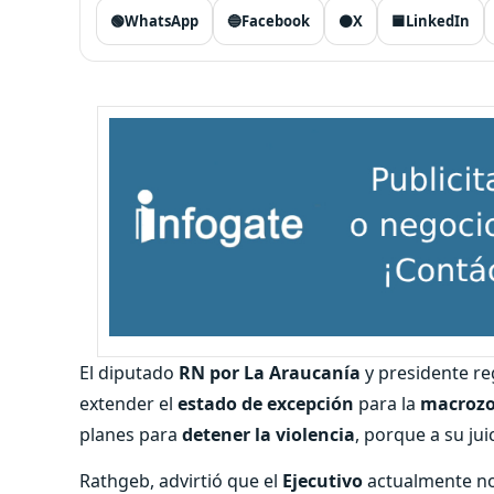
🟢
WhatsApp
🔵
Facebook
⚫
X
🟦
LinkedIn
El diputado
RN por La Araucanía
y presidente reg
extender el
estado de excepción
para la
macrozo
planes para
detener la violencia
, porque a su juic
Rathgeb, advirtió que el
Ejecutivo
actualmente no