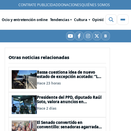
CONTRATE PUBLICIDAD
DONACIONES
QUIÉNES SOMOS
Ocio y entretención online
Tendencias
Cultura
Opinión
Videos
De
B
YouTube
Facebook
Instagram
X
Bluesky
Otras noticias relacionadas
Bassa cuestiona idea de nuevo
estado de excepción acotado: “Las
FFAA no son policías”
Hace 23 horas
Presidente del PPD, diputado Raúl
Soto, valora anuncios en
seguridad pero advierte ausencia
Hace 2 días
clave: alzamiento del secreto
bancario
El Senado convertido en
conventillo: senadoras agarradas