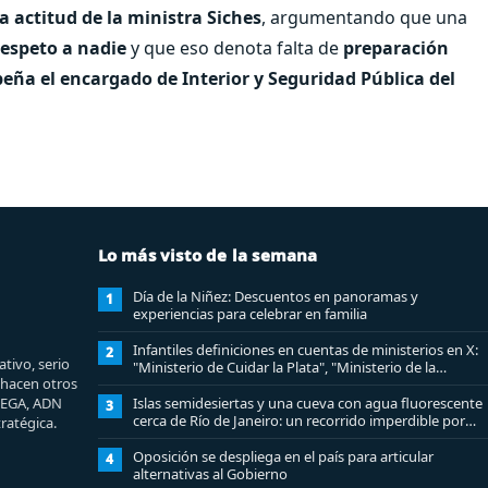
a actitud de la ministra Siches
, argumentando que una
respeto a nadie
y que eso denota falta de
preparación
peña el encargado de Interior y Seguridad Pública del
Lo más visto de la semana
Día de la Niñez: Descuentos en panoramas y
1
experiencias para celebrar en familia
Infantiles definiciones en cuentas de ministerios en X:
2
tivo, serio
"Ministerio de Cuidar la Plata", "Ministerio de la
e hacen otros
amistad..."
MEGA, ADN
Islas semidesiertas y una cueva con agua fluorescente
3
cerca de Río de Janeiro: un recorrido imperdible por
ratégica.
Angra dos Reis
Oposición se despliega en el país para articular
4
alternativas al Gobierno