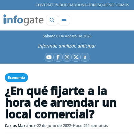
CONTRATE PUBLICIDAD
DONACIONES
QUIÉNES SOMOS
Sábado 8 De Agosto De 2026
Informar, analizar, anticipar
B
YouTube
Facebook
Instagram
X
Bluesky
Economía
¿En qué fijarte a la
hora de arrendar un
local comercial?
Carlos Martínez
•
22 de julio de 2022
•
Hace 211 semanas