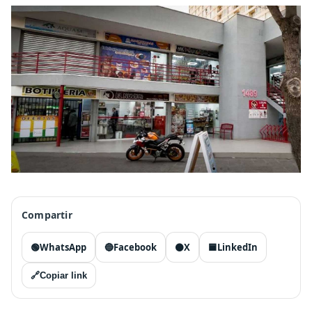
Compartir
🟢
WhatsApp
🔵
Facebook
⚫
X
🟦
LinkedIn
🔗
Copiar link