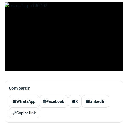
Compartir
🟢
WhatsApp
🔵
Facebook
⚫
X
🟦
LinkedIn
🔗
Copiar link