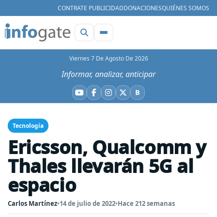
CONTRATE PUBLICIDAD
DONACIONES
QUIÉNES SOMOS
Viernes 7 De Agosto De 2026
Informar, analizar, anticipar
B
YouTube
Facebook
Instagram
X
Bluesky
Tecnología
Ericsson, Qualcomm y
Thales llevarán 5G al
espacio
Carlos Martínez
•
14 de julio de 2022
•
Hace 212 semanas