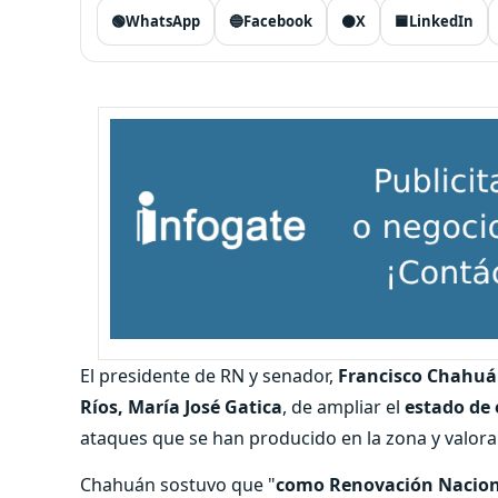
🟢
WhatsApp
🔵
Facebook
⚫
X
🟦
LinkedIn
El presidente de RN y senador,
Francisco Chahu
Ríos, María José Gatica
, de ampliar el
estado de 
ataques que se han producido en la zona y valora
Chahuán sostuvo que "
como Renovación Naciona