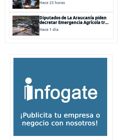
último punto pendiente de la
Hace 23 horas
Megarreforma
Diputados de La Araucanía piden
decretar Emergencia Agrícola tras
paso de sistemas frontales
Hace 1 día