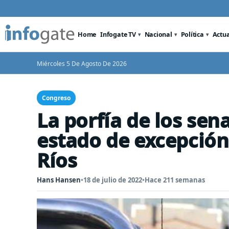
Home
Infogate TV
Nacional
Política
Actu
Miércoles 5 De Agosto De 2026
Congreso
La porfía de los sen
estado de excepción
Ríos
Hans Hansen
•
18 de julio de 2022
•
Hace 211 semanas