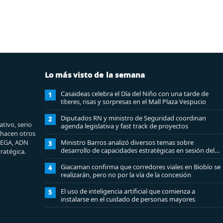
Lo más visto de la semana
Casaideas celebra el Día del Niño con una tarde de
1
títeres, risas y sorpresas en el Mall Plaza Vespucio
Diputados RN y ministro de Seguridad coordinan
2
tivo, serio
agenda legislativa y fast track de proyectos
e hacen otros
MEGA, ADN
Ministro Barros analizó diversos temas sobre
3
desarrollo de capacidades estratégicas en sesión del
ratégica.
Consejo de Política Espacial
Giacaman confirma que corredores viales en Biobío se
4
realizarán, pero no por la vía de la concesión
El uso de inteligencia artificial que comienza a
5
instalarse en el cuidado de personas mayores