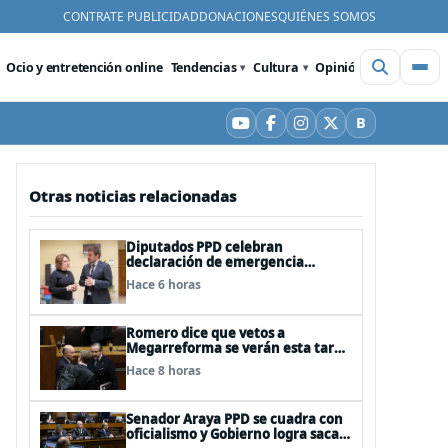
CONTRATE PUBLICIDAD
DONACIONES
QUIÉNES SOMOS
Ocio y entretención online
Tendencias
Cultura
Opinión
Videos
De
B
YouTube
Facebook
Instagram
X
Bluesky
Otras noticias relacionadas
Diputados PPD celebran
declaración de emergencia
agrícola a La Araucanía y piden
Hace 6 horas
agilizar ayudas económicas a
familias
Romero dice que vetos a
Megarreforma se verán esta tarde
en la Comisión de Hacienda
Hace 8 horas
Senador Araya PPD se cuadra con
oficialismo y Gobierno logra sacar