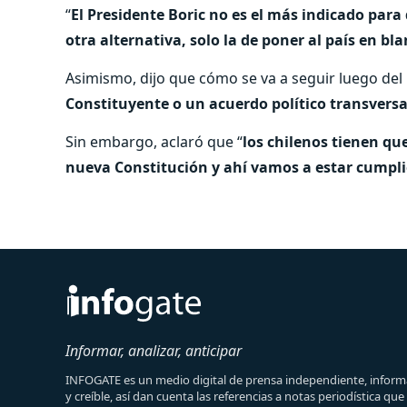
“
El Presidente Boric no es el más indicado para
otra alternativa, solo la de poner al país en bl
Asimismo, dijo que cómo se va a seguir luego del p
Constituyente o un acuerdo político transversa
Sin embargo, aclaró que “
los chilenos tienen q
nueva Constitución y ahí vamos a estar cumpli
Informar, analizar, anticipar
INFOGATE es un medio digital de prensa independiente, informa
y creíble, así dan cuenta las referencias a notas periodística qu