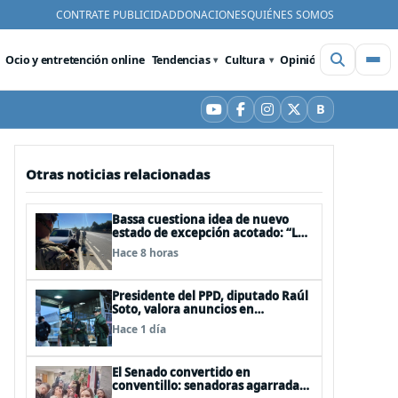
CONTRATE PUBLICIDAD
DONACIONES
QUIÉNES SOMOS
Ocio y entretención online
Tendencias
Cultura
Opinión
Videos
De
B
YouTube
Facebook
Instagram
X
Bluesky
Otras noticias relacionadas
Bassa cuestiona idea de nuevo
estado de excepción acotado: “Las
FFAA no son policías”
Hace 8 horas
Presidente del PPD, diputado Raúl
Soto, valora anuncios en
seguridad pero advierte ausencia
Hace 1 día
clave: alzamiento del secreto
bancario
El Senado convertido en
conventillo: senadoras agarradas