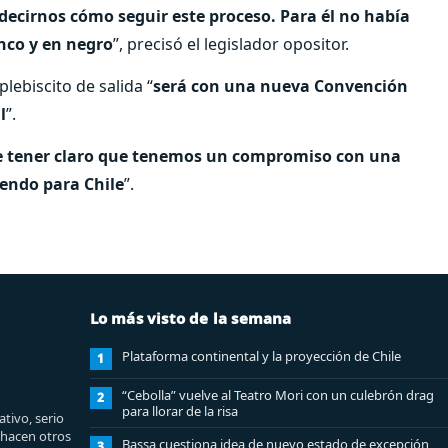
 decirnos cómo seguir este proceso. Para él no había
anco y en negro
”, precisó el legislador opositor.
lebiscito de salida “
será con una nueva Convención
l
”.
ue tener claro que tenemos un compromiso con una
endo para Chile
”.
Lo más visto de la semana
Plataforma continental y la proyección de Chile
1
“Cebolla” vuelve al Teatro Mori con un culebrón drag
2
para llorar de la risa
tivo, serio
e hacen otros
Bassa cuestiona idea de nuevo estado de excepción
3