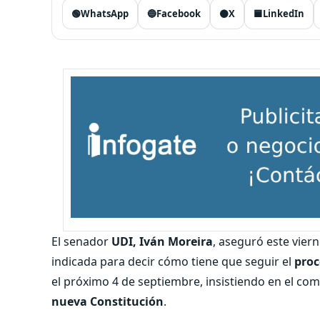
🟢
WhatsApp
🔵
Facebook
⚫
X
🟦
LinkedIn
El senador
UDI, Iván Moreira
, aseguró este vier
indicada para decir cómo tiene que seguir el
proc
el próximo 4 de septiembre, insistiendo en el c
nueva Constitución
.