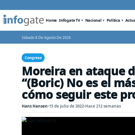
Home
Infogate TV
Nacional
Política
Actu
Sábado 8 De Agosto De 2026
Congreso
Moreira en ataque d
“(Boric) No es el má
cómo seguir este pr
Hans Hansen
•
15 de julio de 2022
•
Hace 212 semanas