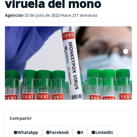
viruela del mono
Agencias
•
23 de julio de 2022
•
Hace 211 semanas
Compartir
🟢
WhatsApp
🔵
Facebook
⚫
X
🟦
LinkedIn