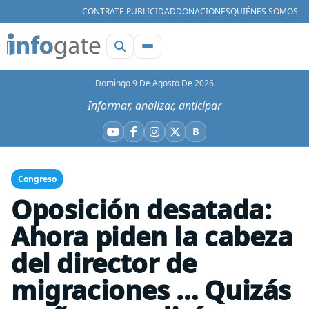
CONTRATE PUBLICIDAD
DONACIONES
QUIÉNES SOMOS
Domingo 9 De Agosto De 2026
Informar, analizar, anticipar
B
YouTube
Facebook
Instagram
X
Bluesky
Congreso
Oposición desatada:
Ahora piden la cabeza
del director de
migraciones … Quizás