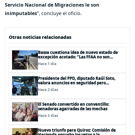
Servicio Nacional de Migraciones le son
inimputables
”, concluye el oficio.
Otras noticias relacionadas
Bassa cuestiona idea de nuevo estado de
excepción acotado: “Las FFAA no son
policías”
Hace 1 día
Presidente del PPD, diputado Raúl Soto,
valora anuncios en seguridad pero
advierte ausencia clave: alzamiento del
Hace 2 días
secreto bancario
El Senado convertido en conventillo:
senadoras agarradas de las mechas
Hace 3 días
Nuevo triunfo para Quiroz: Comisión de
Hacienda aprueba los vetos a la