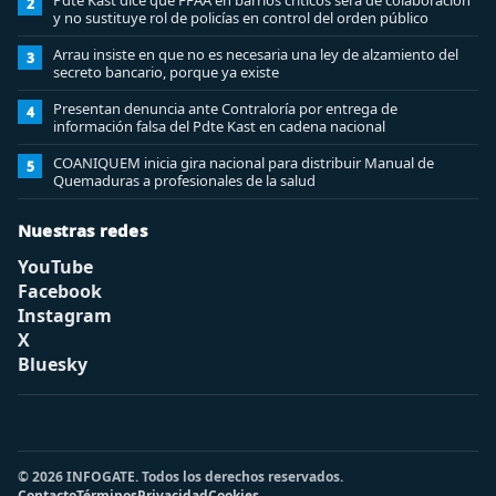
Pdte Kast dice que FFAA en barrios críticos será de colaboración
2
y no sustituye rol de policías en control del orden público
Arrau insiste en que no es necesaria una ley de alzamiento del
3
secreto bancario, porque ya existe
Presentan denuncia ante Contraloría por entrega de
4
información falsa del Pdte Kast en cadena nacional
COANIQUEM inicia gira nacional para distribuir Manual de
5
Quemaduras a profesionales de la salud
Nuestras redes
YouTube
Facebook
Instagram
X
Bluesky
© 2026 INFOGATE. Todos los derechos reservados.
Contacto
Términos
Privacidad
Cookies