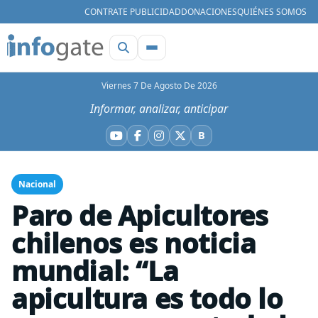
CONTRATE PUBLICIDAD
DONACIONES
QUIÉNES SOMOS
Viernes 7 De Agosto De 2026
Informar, analizar, anticipar
B
YouTube
Facebook
Instagram
X
Bluesky
Nacional
Paro de Apicultores
chilenos es noticia
mundial: “La
apicultura es todo lo