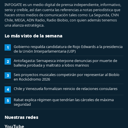
INFOGATE es un medio digital de prensa independiente, informativo,
serio y creíble, así dan cuenta las referencias a notas periodística que
hacen otros medios de comunicación tales como: La Segunda, CNN
Chile, MEGA, ADN Radio, Radio Biobio, con quien además tenemos
una alianza estratégica.
Lo más visto de la semana
Gobierno respalda candidatura de Rojo Edwards a la presidencia
1
de la Unión Interparlamentaria (UIP)
Antofagasta: Sernapesca interpone denuncias por muerte de
2
ballena jorobada y maltrato a lobos marinos
Seis proyectos musicales competirán por representar al Biobío
3
en Rockódromo 2026
Chile y Venezuela formalizan reinicio de relaciones consulares
4
Rabat explica régimen que tendrían las cárceles de máxima
5
seguridad
Nuestras redes
YouTube