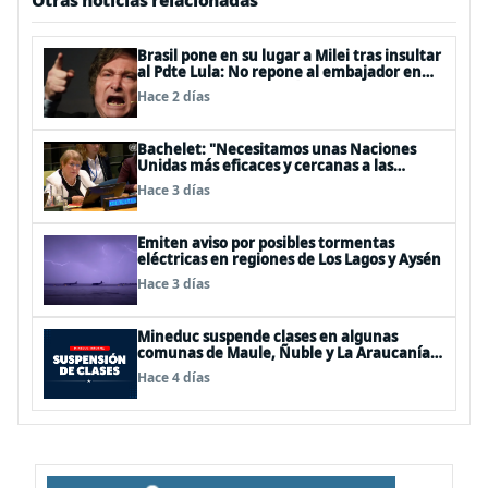
Otras noticias relacionadas
Brasil pone en su lugar a Milei tras insultar
al Pdte Lula: No repone al embajador en
BBSS y rebaja la relación bilateral
Hace 2 días
Bachelet: "Necesitamos unas Naciones
Unidas más eficaces y cercanas a las
personas"
Hace 3 días
Emiten aviso por posibles tormentas
eléctricas en regiones de Los Lagos y Aysén
Hace 3 días
Mineduc suspende clases en algunas
comunas de Maule, Ñuble y La Araucanía
para este lunes
Hace 4 días