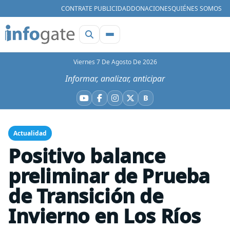
CONTRATE PUBLICIDAD
DONACIONES
QUIÉNES SOMOS
Viernes 7 De Agosto De 2026
Informar, analizar, anticipar
B
YouTube
Facebook
Instagram
X
Bluesky
Actualidad
Positivo balance
preliminar de Prueba
de Transición de
Invierno en Los Ríos