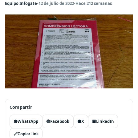
Equipo Infogate
•
12 de julio de 2022
•
Hace 212 semanas
Compartir
🟢
WhatsApp
🔵
Facebook
⚫
X
🟦
LinkedIn
🔗
Copiar link