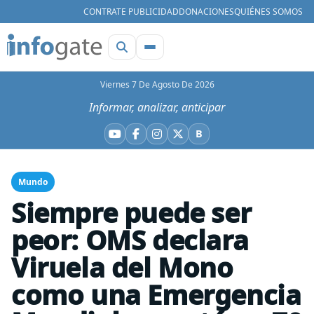
CONTRATE PUBLICIDAD
DONACIONES
QUIÉNES SOMOS
Viernes 7 De Agosto De 2026
Informar, analizar, anticipar
B
YouTube
Facebook
Instagram
X
Bluesky
Mundo
Siempre puede ser
peor: OMS declara
Viruela del Mono
como una Emergencia