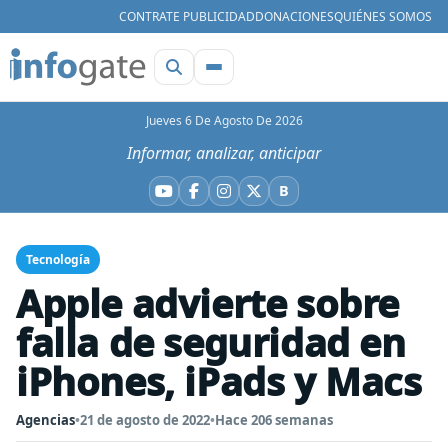
CONTRATE PUBLICIDAD
DONACIONES
QUIÉNES SOMOS
Jueves 6 De Agosto De 2026
Informar, analizar, anticipar
B
YouTube
Facebook
Instagram
X
Bluesky
Tecnología
Apple advierte sobre
falla de seguridad en
iPhones, iPads y Macs
Agencias
•
21 de agosto de 2022
•
Hace 206 semanas