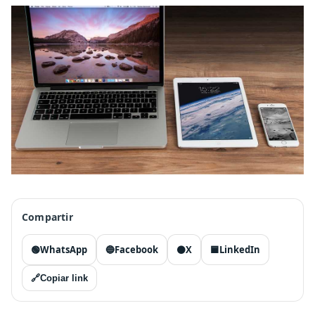
Compartir
🟢
WhatsApp
🔵
Facebook
⚫
X
🟦
LinkedIn
🔗
Copiar link