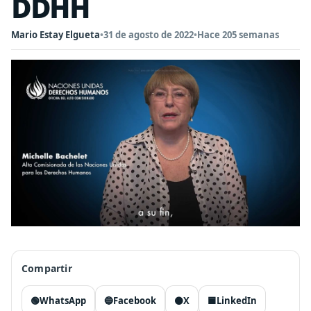
DDHH
Mario Estay Elgueta
•
31 de agosto de 2022
•
Hace 205 semanas
Compartir
🟢
WhatsApp
🔵
Facebook
⚫
X
🟦
LinkedIn